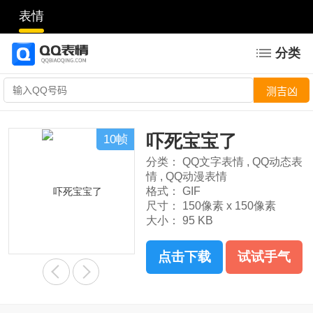
表情
分类
吓死宝宝了
10帧
分类：
QQ文字表情
,
QQ动态表
情
,
QQ动漫表情
格式：
GIF
尺寸：
150像素 x 150像素
大小：
95 KB
点击下载
试试手气