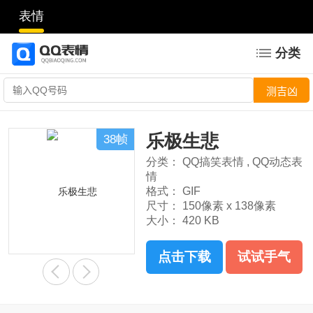
表情
分类
乐极生悲
38帧
分类：
QQ搞笑表情
,
QQ动态表
情
格式：
GIF
尺寸：
150像素 x 138像素
大小：
420 KB
点击下载
试试手气