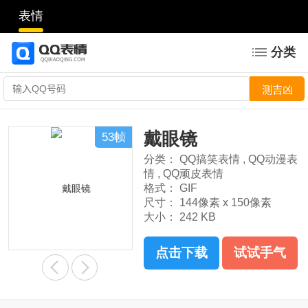
表情
分类
戴眼镜
53帧
分类：
QQ搞笑表情
,
QQ动漫表
情
,
QQ顽皮表情
格式：
GIF
尺寸：
144像素 x 150像素
大小：
242 KB
点击下载
试试手气