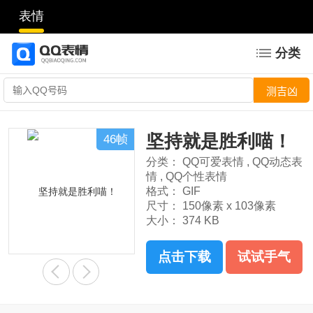
表情
分类
坚持就是胜利喵！
46帧
分类：
QQ可爱表情
,
QQ动态表
情
,
QQ个性表情
格式：
GIF
尺寸：
150像素 x 103像素
大小：
374 KB
点击下载
试试手气