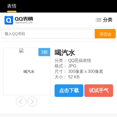
表情
分类
喝汽水
1帧
分类：
QQ恶搞表情
格式：
JPG
尺寸：
300像素 x 300像素
大小：
52 KB
点击下载
试试手气