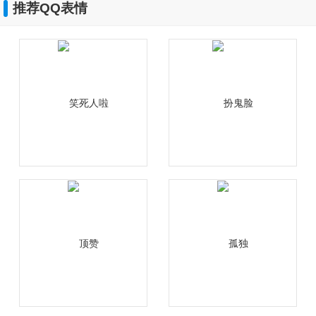
推荐QQ表情