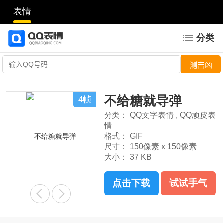
表情
分类
不给糖就导弹
4帧
分类：
QQ文字表情
,
QQ顽皮表
情
格式：
GIF
尺寸：
150像素 x 150像素
大小：
37 KB
点击下载
试试手气