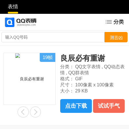
表情
分类
良辰必有重谢
19帧
分类：
QQ文字表情
,
QQ动态表
情
,
QQ群表情
格式：
GIF
尺寸：
100像素 x 100像素
大小：
29 KB
点击下载
试试手气