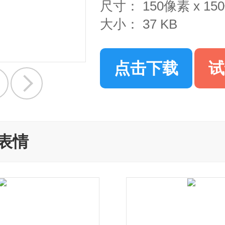
尺寸：
150像素 x 1
大小：
37 KB
点击下载
试
表情