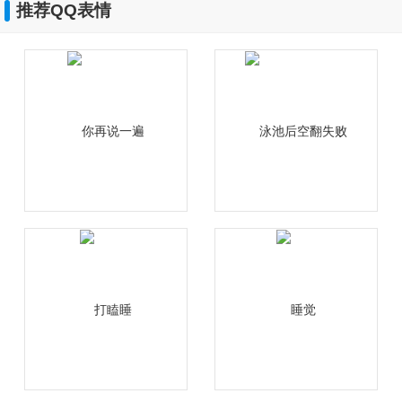
推荐QQ表情