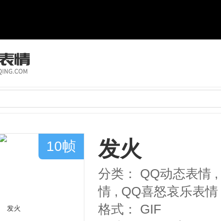
发火
10帧
分类：
QQ动态表情
,
情
,
QQ喜怒哀乐表情
格式：
GIF