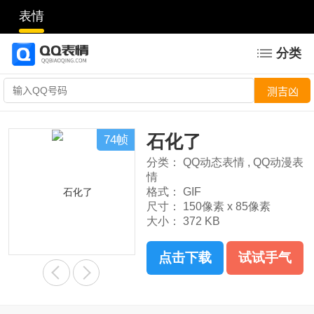
表情
分类
石化了
74帧
分类：
QQ动态表情
,
QQ动漫表
情
格式：
GIF
尺寸：
150像素 x 85像素
大小：
372 KB
点击下载
试试手气