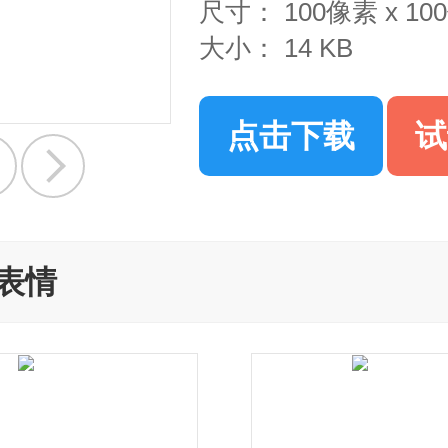
尺寸：
100像素 x 1
大小：
14 KB
点击下载
试
表情