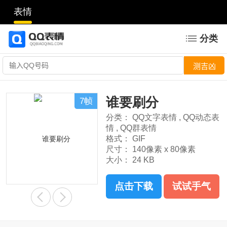
表情
分类
谁要刷分
7帧
分类：
QQ文字表情
,
QQ动态表
情
,
QQ群表情
格式：
GIF
尺寸：
140像素 x 80像素
大小：
24 KB
点击下载
试试手气