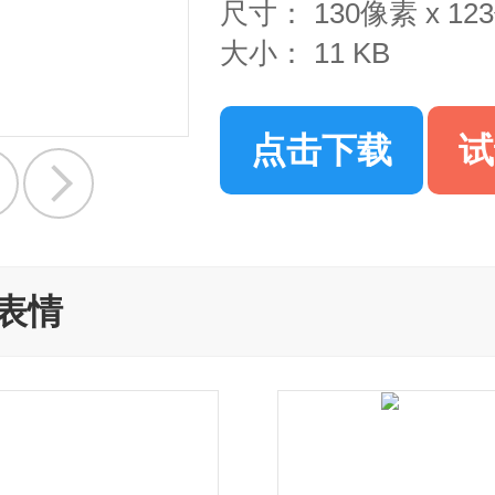
尺寸：
130像素 x 1
大小：
11 KB
点击下载
试
表情