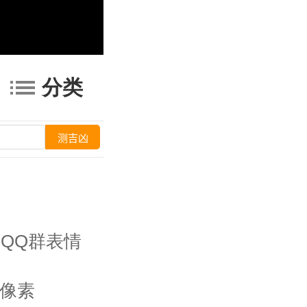
分类
QQ群表情
00像素