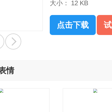
大小：
12 KB
点击下载
试
表情