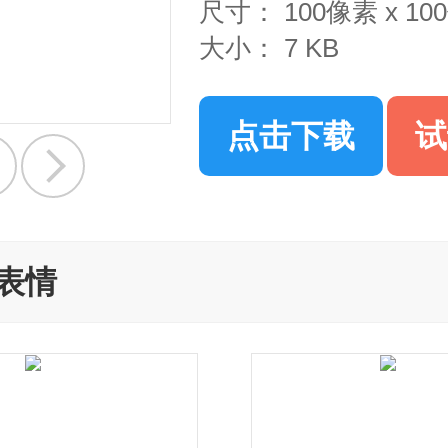
尺寸：
100像素 x 1
大小：
7 KB
点击下载
试
表情