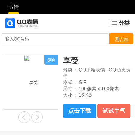
表情
分类
享受
6帧
分类：
QQ手绘表情
,
QQ动态表
情
格式：
GIF
尺寸：
100像素 x 100像素
大小：
16 KB
点击下载
试试手气