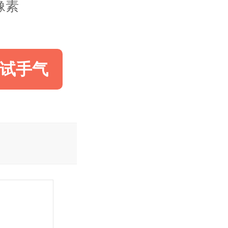
0像素
试手气