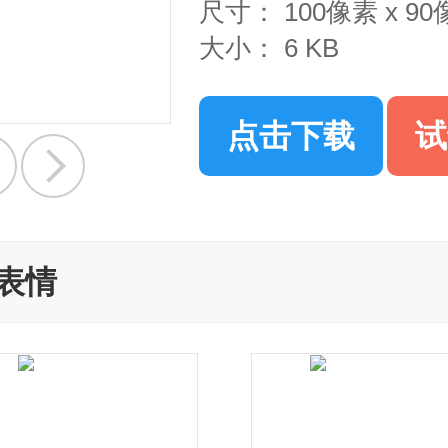
尺寸：
100像素 x 9
大小：
6 KB
点击下载
试
表情