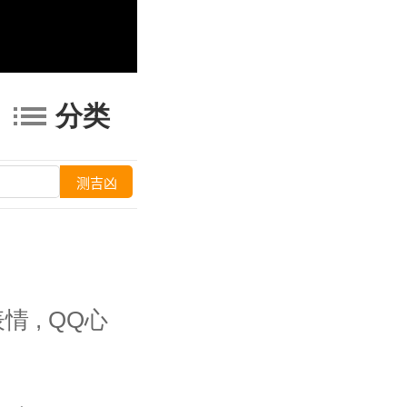
分类
表情
,
QQ心