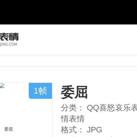
委屈
1帧
分类：
QQ喜怒哀乐
情表情
格式：
JPG