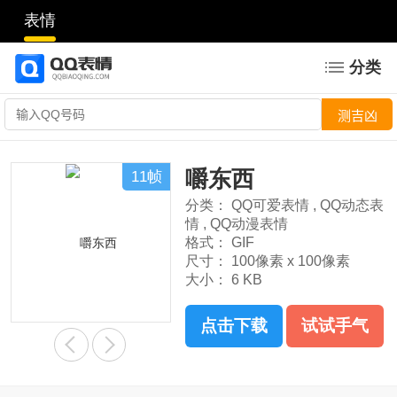
表情
分类
嚼东西
11帧
分类：
QQ可爱表情
,
QQ动态表
情
,
QQ动漫表情
格式：
GIF
尺寸：
100像素 x 100像素
大小：
6 KB
点击下载
试试手气