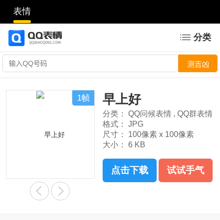
表情
分类
早上好
1帧
分类：
QQ问候表情
,
QQ群表情
格式：
JPG
尺寸：
100像素 x 100像素
大小：
6 KB
点击下载
试试手气