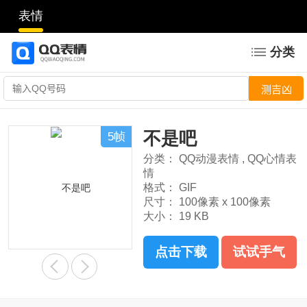
表情
分类
不是吧
5帧
分类：
QQ动漫表情
,
QQ心情表
情
格式：
GIF
尺寸：
100像素 x 100像素
大小：
19 KB
点击下载
试试手气