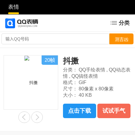
表情
分类
抖擞
20帧
分类：
QQ手绘表情
,
QQ动态表
情
,
QQ搞怪表情
格式：
GIF
尺寸：
80像素 x 80像素
大小：
40 KB
点击下载
试试手气