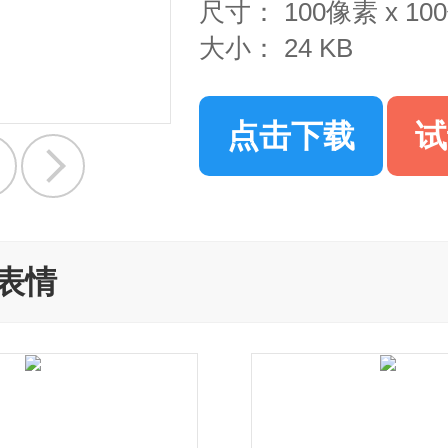
尺寸：
100像素 x 1
大小：
24 KB
点击下载
试
表情