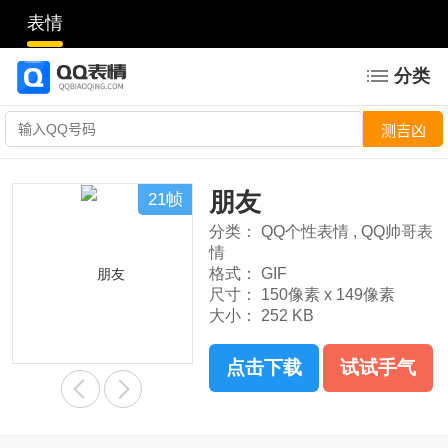
表情
分类
朋友
21帧
分类：
QQ个性表情
,
QQ帅哥表
情
格式：
GIF
尺寸：
150像素 x 149像素
大小：
252 KB
点击下载
试试手气