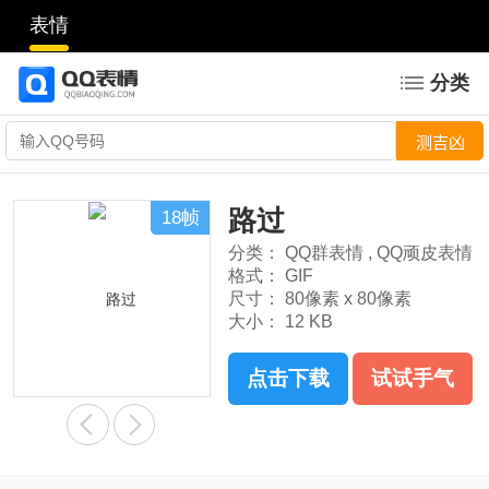
表情
分类
路过
18帧
分类：
QQ群表情
,
QQ顽皮表情
格式：
GIF
尺寸：
80像素 x 80像素
大小：
12 KB
点击下载
试试手气