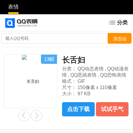
表情
分类
长舌妇
13帧
分类：
QQ动态表情
,
QQ动漫表
情
,
QQ恶搞表情
,
QQ恐怖表情
格式：
GIF
尺寸：
150像素 x 110像素
大小：
97 KB
点击下载
试试手气