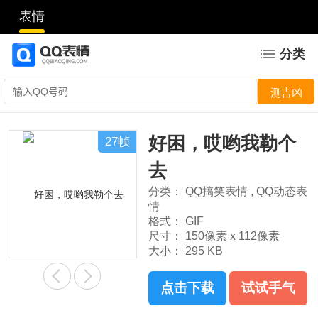
表情
分类
好困，哎哟我勒个
27帧
去
分类：
QQ搞笑表情
,
QQ动态表
情
格式：
GIF
尺寸：
150像素 x 112像素
大小：
295 KB
点击下载
试试手气