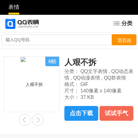
表情
分类
人艰不拆
6帧
分类：
QQ文字表情
,
QQ动态表
情
,
QQ动漫表情
,
QQ群表情
格式：
GIF
尺寸：
140像素 x 140像素
大小：
37 KB
点击下载
试试手气