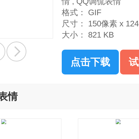
情
,
QQ调侃表情
格式：
GIF
尺寸：
150像素 x 1
大小：
821 KB
点击下载
试
表情