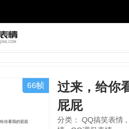
过来，给你
66帧
屁屁
分类：
QQ搞笑表情
,