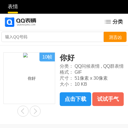
表情
分类
你好
10帧
分类：
QQ问候表情
,
QQ群表情
格式：
GIF
尺寸：
51像素 x 30像素
大小：
10 KB
点击下载
试试手气