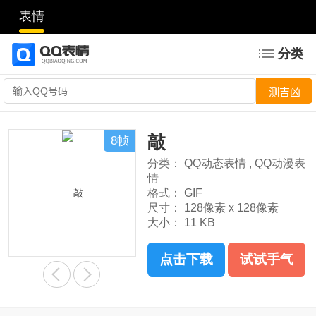
表情
分类
敲
8帧
分类：
QQ动态表情
,
QQ动漫表
情
格式：
GIF
尺寸：
128像素 x 128像素
大小：
11 KB
点击下载
试试手气