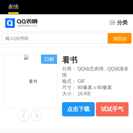
表情
分类
看书
21帧
分类：
QQ动态表情
,
QQ动漫表
情
格式：
GIF
尺寸：
80像素 x 80像素
大小：
16 KB
点击下载
试试手气