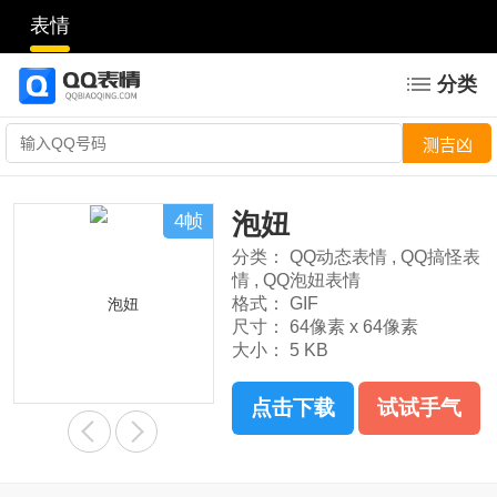
表情
分类
泡妞
4帧
分类：
QQ动态表情
,
QQ搞怪表
情
,
QQ泡妞表情
格式：
GIF
尺寸：
64像素 x 64像素
大小：
5 KB
点击下载
试试手气