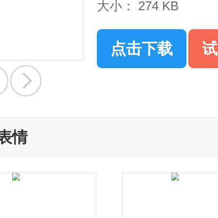
大小：
274 KB
点击下载
试
表情