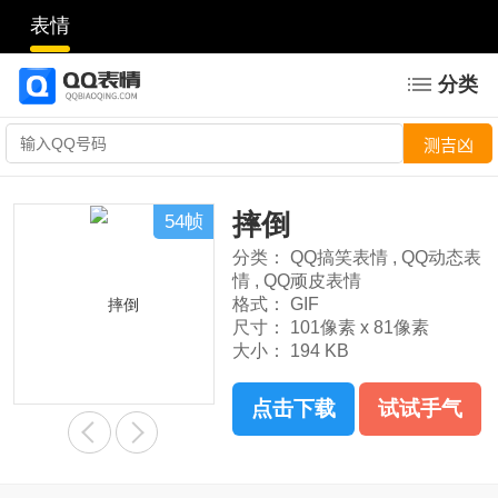
表情
分类
摔倒
54帧
分类：
QQ搞笑表情
,
QQ动态表
情
,
QQ顽皮表情
格式：
GIF
尺寸：
101像素 x 81像素
大小：
194 KB
点击下载
试试手气