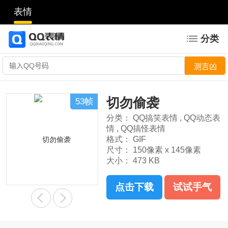
表情
分类
切勿偷袭
53帧
分类：
QQ搞笑表情
,
QQ动态表
情
,
QQ搞怪表情
格式：
GIF
尺寸：
150像素 x 145像素
大小：
473 KB
点击下载
试试手气