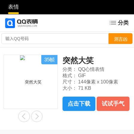
表情
分类
突然大笑
35帧
分类：
QQ心情表情
格式：
GIF
尺寸：
144像素 x 100像素
大小：
71 KB
点击下载
试试手气