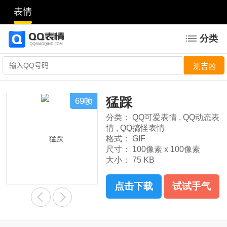
表情
分类
猛踩
69帧
分类：
QQ可爱表情
,
QQ动态表
情
,
QQ搞怪表情
格式：
GIF
尺寸：
100像素 x 100像素
大小：
75 KB
点击下载
试试手气