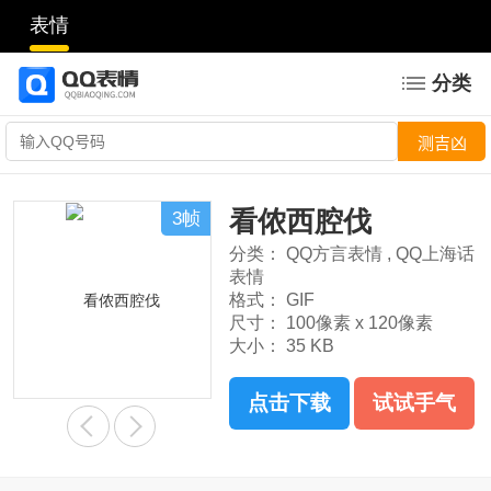
表情
分类
看侬西腔伐
3帧
分类：
QQ方言表情
,
QQ上海话
表情
格式：
GIF
尺寸：
100像素 x 120像素
大小：
35 KB
点击下载
试试手气