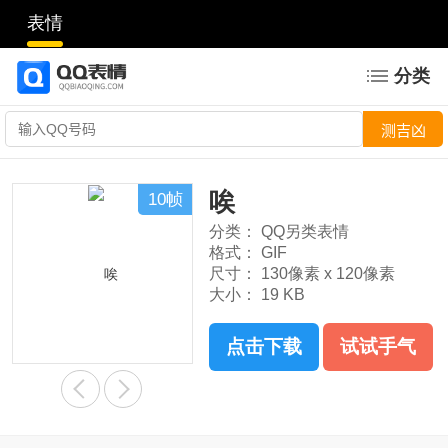
表情
分类
唉
10帧
分类：
QQ另类表情
格式：
GIF
尺寸：
130像素 x 120像素
大小：
19 KB
点击下载
试试手气