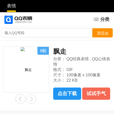
表情
分类
飘走
6帧
分类：
QQ经典表情
,
QQ心情表
情
格式：
GIF
尺寸：
100像素 x 100像素
大小：
22 KB
点击下载
试试手气