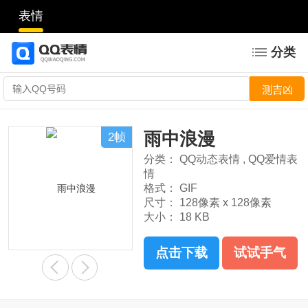
表情
分类
雨中浪漫
2帧
分类：
QQ动态表情
,
QQ爱情表
情
格式：
GIF
尺寸：
128像素 x 128像素
大小：
18 KB
点击下载
试试手气