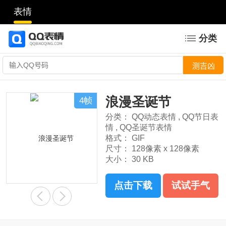
表情
分类
浪漫圣诞节
4帧
分类：
QQ动态表情
,
QQ节日表
情
,
QQ圣诞节表情
格式：
GIF
尺寸：
128像素 x 128像素
大小：
30 KB
点击下载
试试手气