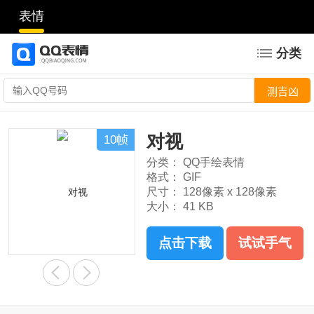
表情
分类
对视
10帧
分类：
QQ手绘表情
格式：
GIF
尺寸：
128像素 x 128像素
大小：
41 KB
点击下载
试试手气