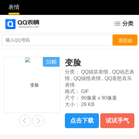
表情
分类
变脸
31帧
分类：
QQ搞笑表情
,
QQ动态表
情
,
QQ搞怪表情
,
QQ喜怒哀乐
表情
格式：
GIF
尺寸：
90像素 x 90像素
大小：
28 KB
点击下载
试试手气