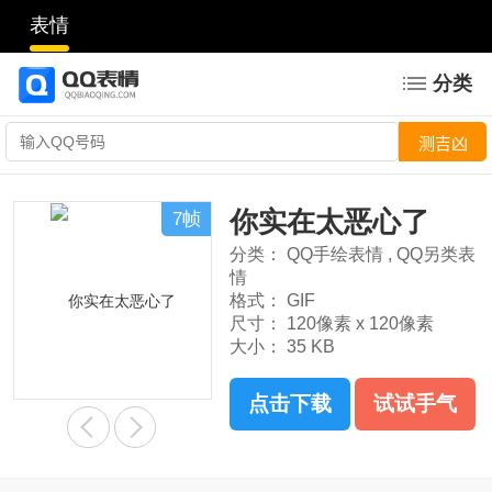
表情
分类
你实在太恶心了
7帧
分类：
QQ手绘表情
,
QQ另类表
情
格式：
GIF
尺寸：
120像素 x 120像素
大小：
35 KB
点击下载
试试手气