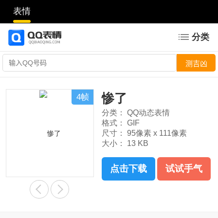
表情
分类
惨了
4帧
分类：
QQ动态表情
格式：
GIF
尺寸：
95像素 x 111像素
大小：
13 KB
点击下载
试试手气