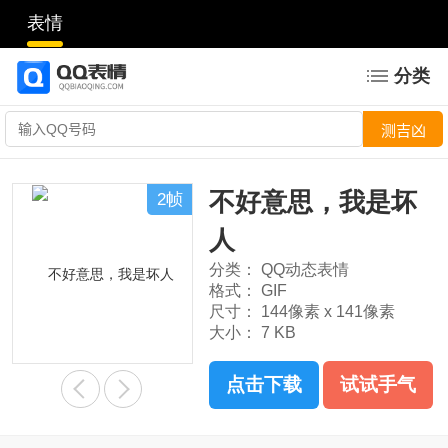
表情
分类
不好意思，我是坏
2帧
人
分类：
QQ动态表情
格式：
GIF
尺寸：
144像素 x 141像素
大小：
7 KB
点击下载
试试手气