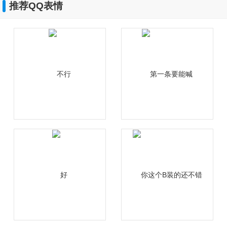
推荐QQ表情