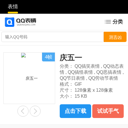
表情
分类
庆五一
4帧
分类：
QQ搞笑表情
,
QQ动态表
情
,
QQ搞怪表情
,
QQ恶搞表情
,
QQ节日表情
,
QQ劳动节表情
格式：
GIF
尺寸：
128像素 x 128像素
大小：
15 KB
点击下载
试试手气